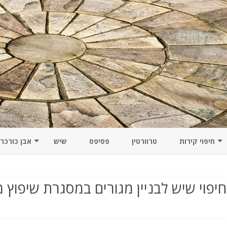
Skip
to
חיפוי קירות
טרוורטין
פסיפס
שיש
אבן כורכר
content
חרו
חיפויים מיוחדים לקירות מרהיבים:
כון
חידושים מעניינים ומקוריים
חיפוי שיש לבניין מגורים במסגרת שיפוץ מ
חיפוי קירות אמבטיה
אבני חיפוי על קירות גבס – יתרונות