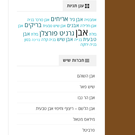
ענן תגיות
אריחים
אבן גיר
אמבטיה
אבן כורכר
בניה
בריקים
אבנים
אבן-חלילה
אבן שיש טבעית
אבן
אבן
גרניט פורצלן
אבן
בזלת
בזלת
טבעית
אבן שיש
בנייה
בניה קלה
בטון
בריכה
בניה ירוקה
חברות שיש
אבן השוהם
שיש פאר
אבן הר נבו
אבן הלשם – ריצוף וחיפוי אבן טבעית
מידאס מטאל
פרביטל