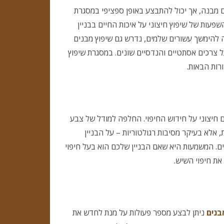
ניקוי ריצוף אבן טבעית
 מבנה, אך יכול להתבצע באופן ספציפי במסגרת
שיש
פעות של שיפוץ חיצוני על איכות החיים בבניין
תהליכים מקדימים להקמת גינה,
לבניין
כיצד להפיק את המרב מהקרקע
ה להימשך עשורים שלמים, נדרש גם שיפוץ מבנים
מגורים
על צרכים אסתטיים והנדסיים שונים. במסגרת שיפוץ
שאלות שתרצו לשאול לפני שאתם
רות הבאות.
במסגרת
בוחרים את הקבלן לשיפוצים שלכם
שיפוץ
מבנים
ם חיצוני על חידוש החיפוי. החלפה למודל של צבע
חיצוני
, אלא בעיקר מסיבות רגולטוריות – על הבניין
ם. המשמעות היא שאם הבניין שלכם הוא בעל חיפוי
את חיפוי השיש.
בנים
ניתן לבצע מספר פעולות על מנת לחדש את