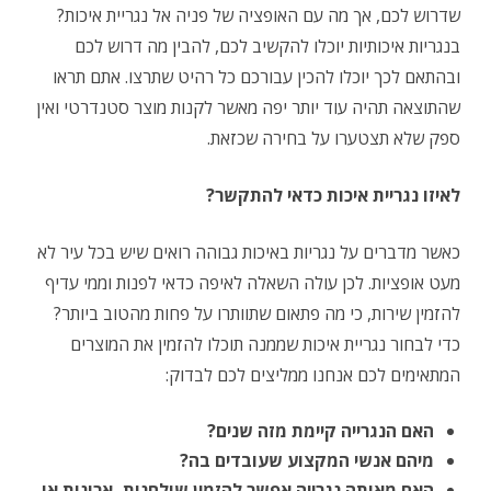
שדרוש לכם, אך מה עם האופציה של פניה אל נגריית איכות?
כל
בנגריות איכותיות יוכלו להקשיב לכם, להבין מה דרוש לכם
מה
ובהתאם לכך יוכלו להכין עבורכם כל רהיט שתרצו. אתם תראו
שדרו
שהתוצאה תהיה עוד יותר יפה מאשר לקנות מוצר סטנדרטי ואין
ספק שלא תצטערו על בחירה שכזאת.
לכם
לאיזו נגריית איכות כדאי להתקשר?
כאשר מדברים על נגריות באיכות גבוהה רואים שיש בכל עיר לא
מעט אופציות. לכן עולה השאלה לאיפה כדאי לפנות וממי עדיף
להזמין שירות, כי מה פתאום שתוותרו על פחות מהטוב ביותר?
כדי לבחור נגריית איכות שממנה תוכלו להזמין את המוצרים
המתאימים לכם אנחנו ממליצים לכם לבדוק:
האם הנגרייה קיימת מזה שנים?
מיהם אנשי המקצוע שעובדים בה?
האם מאותה נגרייה אפשר להזמין שולחנות, ארונות או