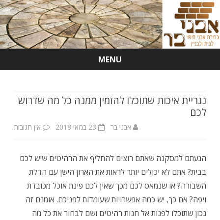
MENU
Skip
to
content
נגריית איכות שתוכלו להזמין ממנה כל מה שדרוש
לכם
על
אבני בר
23 במאי 2018
אין תגובות
נגריית
הגעתם למסקנה שאתם רוצים להחליף את הרהיטים שיש לכם
איכות
בבית? אתם לא יכולים יותר לראות את הארון הישן עם הדלת
שתוכל
השבורה? או שנמאס לכם מכך שאין לכם פינת אוכל מכובדת
להזמין
ויפה? אם כך, יש כמה אפשרויות שעומדות לפניכם. אומנם זה
נכון שתוכלו לפנות אל חנות רהיטים ושם לבחור את כל מה
ממנה