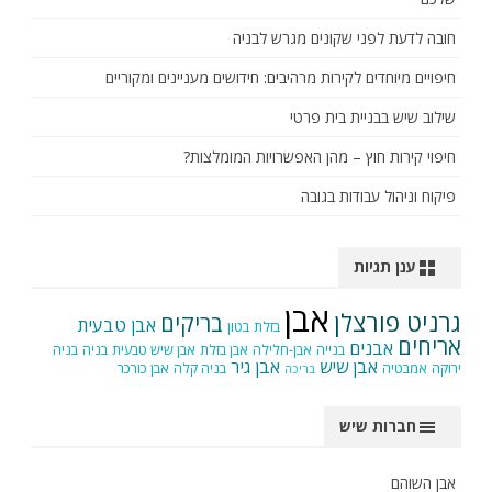
חובה לדעת לפני שקונים מגרש לבניה
חיפויים מיוחדים לקירות מרהיבים: חידושים מעניינים ומקוריים
שילוב שיש בבניית בית פרטי
חיפוי קירות חוץ – מהן האפשרויות המומלצות?
פיקוח וניהול עבודות בגובה
ענן תגיות
אבן
גרניט פורצלן
בריקים
אבן טבעית
בזלת
בטון
אריחים
אבנים
בנייה
אבן-חלילה
אבן בזלת
אבן שיש טבעית
בניה
בניה
אבן שיש
אבן גיר
ירוקה
אמבטיה
בניה קלה
אבן כורכר
בריכה
חברות שיש
אבן השוהם