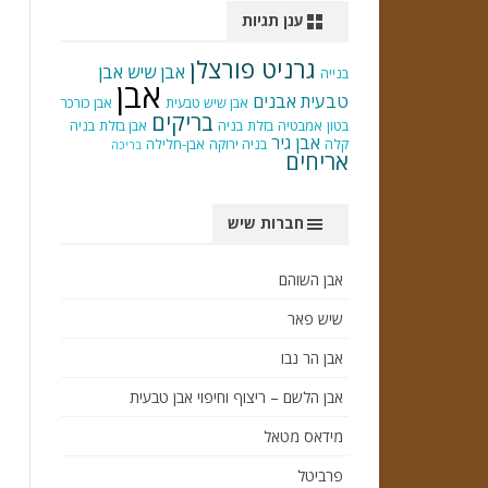
ענן תגיות
גרניט פורצלן
אבן שיש
אבן
בנייה
אבן
טבעית
אבנים
אבן שיש טבעית
אבן כורכר
בריקים
בטון
אמבטיה
בזלת
בניה
אבן בזלת
בניה
אבן גיר
קלה
בניה ירוקה
אבן-חלילה
בריכה
אריחים
חברות שיש
אבן השוהם
שיש פאר
אבן הר נבו
אבן הלשם – ריצוף וחיפוי אבן טבעית
מידאס מטאל
פרביטל