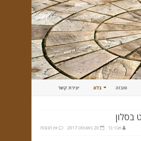
טובזה
בלוג
יצירת קשר
אבן שיש טבעית
הדרך הנכונה לשלב אבני חיפוי עם
ריהוט גן
 בסלון
אבן חלילה
טיפים לשילוב נכון של הבריקים לצד
על
אבני בר
20 באוגוסט 2017
אין תגובות
אבן גיר
פרקט בסלון
טיפים