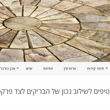
Skip
to
חיפוי קירות
טרוורטין
פסיפס
שיש
אבן כורכר
content
חרו
חיפויים מיוחדים לקירות מרהיבים:
כון
חידושים מעניינים ומקוריים
טיפים לשילוב נכון של הבריקים לצד פרקט
חיפוי קירות אמבטיה
אבני חיפוי על קירות גבס – יתרונות