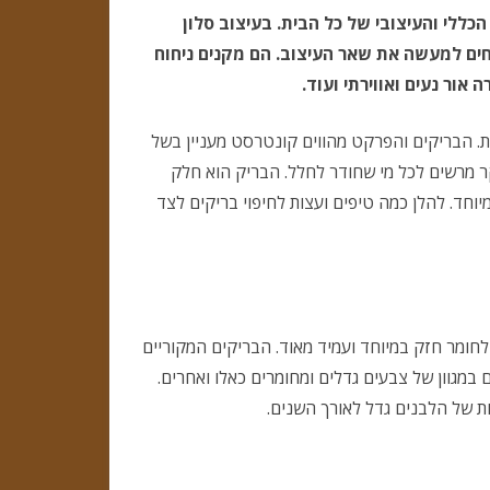
ניקוי ריצוף אבן טבעית
ללי והעיצובי של כל הבית. בעיצוב סלון
לשילוב
חים למעשה את שאר העיצוב. הם מקנים ניחוח
תהליכים מקדימים להקמת גינה,
נכון
כיצד להפיק את המרב מהקרקע
אור נעים ואווירתי ועוד.
של
שאלות שתרצו לשאול לפני שאתם
ת. הבריקים והפרקט מהווים קונטרסט מעניין בשל
הבריקים
בוחרים את הקבלן לשיפוצים שלכם
ר מרשים לכל מי שחודר לחלל. הבריק הוא חלק
לצד
וחד. להלן כמה טיפים ועצות לחיפוי בריקים לצד
פרקט
בסלון
חומר חזק במיוחד ועמיד מאוד. הבריקים המקוריים
 במגוון של צבעים גדלים ומחומרים כאלו ואחרים.
ת של הלבנים גדל לאורך השנים.