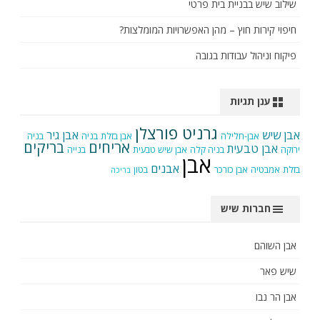
שילוב שיש בבניית בית פרטי
חיפוי קירות חוץ – מהן האפשרויות המומלצות?
פיקוח וניהול עבודות בגובה
ענן תגיות
גרניט פורצלן
אבן שיש
אבן גיר
אבן-חלילה
אבן בזלת
בניה
בניה
אריחים
בריקים
אבן טבעית
ירוקה
בניה קלה
אבן שיש טבעית
בנייה
אבן
אבנים
בזלת
אמבטיה
אבן כורכר
בטון
בריכה
חברות שיש
אבן השוהם
שיש פאר
אבן הר נבו