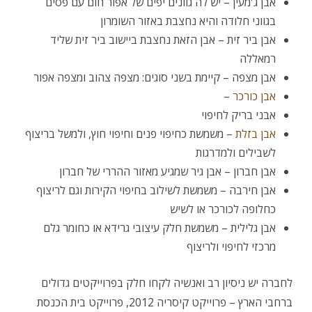
אבן ג'מעין – יש לה גוונים יפים של אפור חום עם פסים
בגווני חלודה והיא נחצבת באזור השומרון
אבן ביר זית – אבן הזאת נחצבת ביישוב ביר זית שליד
רמאללה
אבן מצפה – קיימת בשני סוגים: מצפה צהוב ומצפה אפור
אבן כורכר
–
אבני בריק לחיפוי
אבן בזלת
– משמשת כחיפוי פנים וחיפוי חוץ, ולמשל בריצוף
לשבילים ולמדרגות
אבן חברון – אבן גיר שמגיע מאזור ההררי של חברון
אבן חירבה – משמשת לשילוב בחיפוי הקירות וגם לריצוף
כחלופה לכורכר או לשיש
אבן גלילית – משמשת חלק עיצובי גרידא או כחומר גלם
מרכזי לחיפוי ולריצוף
לחברה יש ניסיון רב ואנשיה לקחו חלק בפרוייקטים גדולים
ברחבי הארץ – פרוייקט קיסריה 2012, פרוייקט בית הכנסת