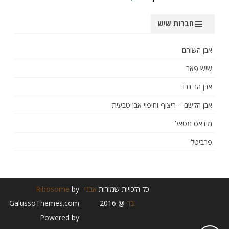
חברות שיש
אבן השוהם
שיש פאר
אבן הר נבו
אבן הלשם – ריצוף וחיפוי אבן טבעית
מידאס מטאל
פרביטל
כל הזכויות שמורות
אבני
by
Ribosome
בר
@ 2016
GalussoThemes.com
Powered by