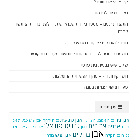
קיר צבוע או מחופה?
ניקוי רצפות לפי סוג
התקנת מזגנים – מספר נקודות שכדאי שתכירו לפני בחירת המתקין
שלכם
חובה לדעת לפני שקונים מגרש לבניה
חיפויים מיוחדים לקירות מרהיבים: חידושים מעניינים ומקוריים
שילוב שיש בבניית בית פרטי
חיפוי קירות חוץ – מהן האפשרויות המומלצות?
פיקוח וניהול עבודות בגובה
ענן תגיות
אבן גיר
אבן טבעית
בניה
אמבטיה
בניה ירוקה
אבן שיש טבעית
אבן
בריכה
גרניט פורצלן
אריחים
אבנים
כורכר
בטון
אבן-חלילה
אבן בזלת
אבן
בריקים
אבן שיש
בנייה
בניה קלה
בזלת