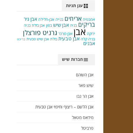
ענן תגיות
אריחים
אבן גיר
אמבטיה
בנייה
אבן-חלילה
בריקים
אבן שיש
בניה
בטון
אבן בזלת
בניה
אבן
גרניט פורצלן
ירוקה
אבן כורכר
אבן טבעית
בניה קלה
בזלת
אבן שיש טבעית
בריכה
אבנים
חברות שיש
אבן השוהם
שיש פאר
אבן הר נבו
אבן הלשם – ריצוף וחיפוי אבן טבעית
מידאס מטאל
פרביטל