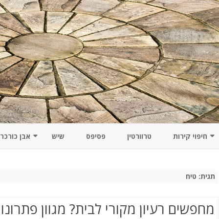
Skip
to
חיפוי קירות
טרוורטין
פסיפס
שיש
אבן כורכר
content
חרו
חיפויים מיוחדים לקירות מרהיבים:
כון
חידושים מעניינים ומקוריים
תגית:
טיח
חיפוי קירות אמבטיה
מחפשים רעיון מקורי לבית? מגוון פתרונות
אבני חיפוי על קירות גבס – יתרונות