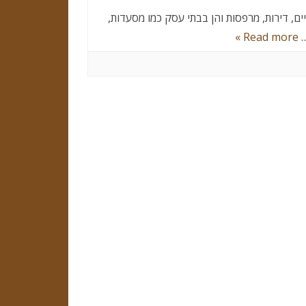
ניקוי ריצוף אבן טבעית
ם, דירות, מרפסות והן בבתי עסק כמו מסעדות,
תהליכים מקדימים להקמת גינה,
…
Read more »
כיצד להפיק את המרב מהקרקע
שאלות שתרצו לשאול לפני שאתם
בוחרים את הקבלן לשיפוצים שלכם